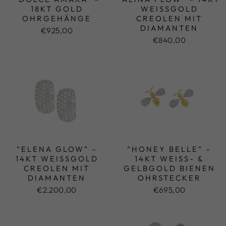
18KT GOLD
WEISSGOLD C
OHRGEHÄNGE
REOLEN MIT D
IAMANTEN
€925,00
€840,00
“ELENA GLOW” –
“HONEY BELLE” –
14KT WEISSGOLD C
14KT WEISS- & G
REOLEN MIT D
ELBGOLD BIENEN O
IAMANTEN
HRSTECKER
€2.200,00
€695,00