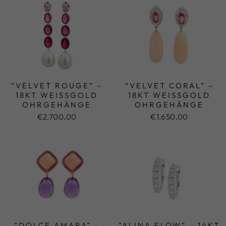
“VELVET ROUGE” –
“VELVET CORAL” –
18KT WEISSGOLD O
18KT WEISSGOLD O
HRGEHÄNGE
HRGEHÄNGE
€2.700,00
€1.650,00
“DOLCE AMARA” –
“ALINA FLOW” – 14KT