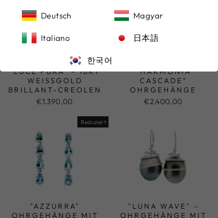
Deutsch
Magyar
Italiano
日本語
한국어
"LUCE PURA" – 18KT
"HARMONIA
WEISSGOLD B
CASCADE"
RILLANT-CREOLEN
OHRGEHÄNGE
€1.390,00
€2.400,00
Reduziert
"AZZURRA"
"LUNA WAVE" –
OHRGEHÄNGE MIT
OHRGEHÄNGE MIT