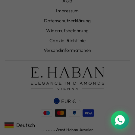
AGB
Impressum
Datenschutzerklärung
Widerrufsbelehrung
Cookie-Richtlinie
Versandinformationen
WÄHRUNG
EUR €
Deutsch
© 2026 Ernst Haban Juwelen