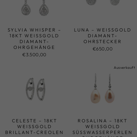
SYLVIA WHISPER –
LUNA – WEISSGOLD D
18KT WEISSGOLD D
IAMANT-O
IAMANT-O
HRSTECKER
HRGEHÄNGE
€650,00
€3.500,00
Ausverkauft
CELESTE – 18KT
ROSALINA – 18KT
WEISSGOLD B
WEISSGOLD S
RILLANT-CREOLEN
ÜSSWASSERPERLEN OH