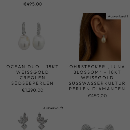
€495,00
Ausverkauft
OCEAN DUO – 18KT
OHRSTECKER „LUNA
WEISSGOLD C
BLOSSOM“ – 18KT
REOLEN S
WEISSGOLD S
ÜDSEEPERLEN
ÜSSWASSERKULTURPE
RLEN DIAMANTEN
€1.290,00
€450,00
Ausverkauft