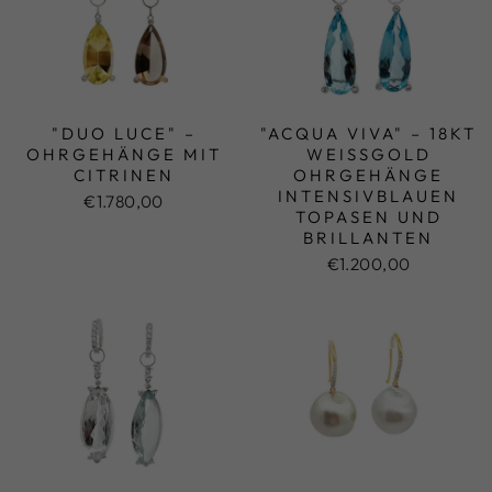
"DUO LUCE" –
"ACQUA VIVA" – 18KT
OHRGEHÄNGE MIT
WEISSGOLD O
CITRINEN
HRGEHÄNGE
INTENSIVBLAUEN T
€1.780,00
OPASEN UND B
RILLANTEN
€1.200,00