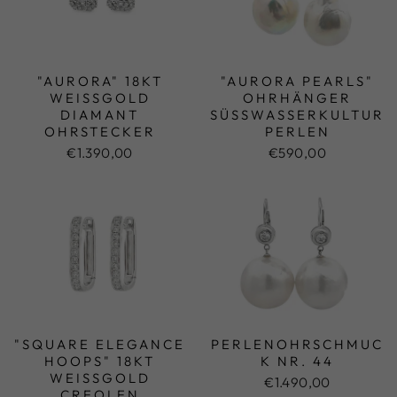
"AURORA" 18KT
"AURORA PEARLS"
WEISSGOLD D
OHRHÄNGER
IAMANT O
SÜSSWASSERKULTURP
HRSTECKER
ERLEN
€1.390,00
€590,00
"SQUARE ELEGANCE
PERLENOHRSCHMUC
HOOPS" 18KT
K NR. 44
WEISSGOLD C
€1.490,00
REOLEN