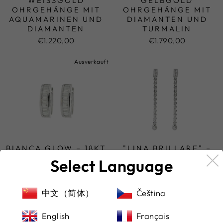
WEISSGOLD O
GELBGOLD
HRGEHÄNGE MIT A
OHRGEHÄNGE MIT
QUAMARINEN UND D
DIAMANTEN UND
IAMANTEN
TURMALIN
€1.220,00
€1.790,00
Ausverkauft
BIANCA GLOW – 18KT
"LINA BRILLARE" –
WEISSGOLD C
18KT WEISSGOLD D
Select Language
REOLEN
IAMANT-O
HRGEHÄNGE
€1.800,00
€2.200,00
中文（简体）
Čeština
English
Français