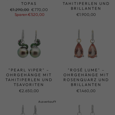
TOPAS
TAHITIPERLEN UND
BRILLANTEN
Normaler
€1.290,00
Sonderpreis
€770,00
Preis
Sparen €520,00
€1.900,00
"PEARL VIPER" –
"ROSÉ LUME" –
OHRGEHÄNGE MIT
OHRGEHÄNGE MIT
TAHITIPERLEN UND
ROSENQUARZ UND
TSAVORITEN
BRILLANTEN
€2.650,00
€1.460,00
Ausverkauft