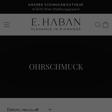
Direkt
UNSERE SCHMUCKBOUTIQUE
zum
A-1010 Wien Stallburggasse 4
Pause
Inhalt
Diashow
SEITENNAVIGATION
SUC
OHRSCHMUCK
SORTIEREN