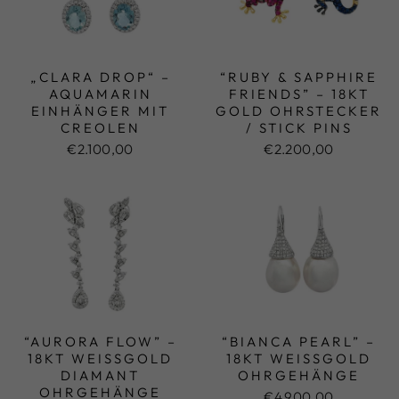
„CLARA DROP“ –
“RUBY & SAPPHIRE
AQUAMARIN
FRIENDS” – 18KT
EINHÄNGER MIT
GOLD OHRSTECKER
CREOLEN
/ STICK PINS
€2.100,00
€2.200,00
“AURORA FLOW” –
“BIANCA PEARL” –
18KT WEISSGOLD D
18KT WEISSGOLD O
IAMANT O
HRGEHÄNGE
HRGEHÄNGE
€4.900,00