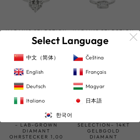
HABAN’S SELECTION
HABAN’S SELECTION
Select Language
– LAB-GROWN
– LAB-GROWN
DIAMANT RING 3,19
DIAMANT RING 1,52
CT HERZSCHLIFF
CT EMERALD-CUT
€4.400,00
€2.800,00
中文（简体）
Čeština
English
Français
Deutsch
Magyar
Italiano
日本語
한국어
HABAN’S SELECTION
HABAN’S
– LAB-GROWN
SELECTION– 14KT
DIAMANT
GELBGOLD
OHRSTECKER 1,00
DIAMANT