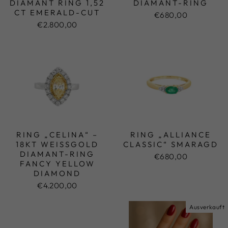
DIAMANT RING 1,52
IAMANT-RING
CT EMERALD-CUT
€680,00
€2.800,00
RING „CELINA“ –
RING „ALLIANCE
18KT WEISSGOLD D
CLASSIC“ SMARAGD
IAMANT-RING F
€680,00
ANCY YELLOW D
IAMOND
€4.200,00
Ausverkauft