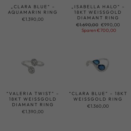
„CLARA BLUE“ –
„ISABELLA HALO“ –
AQUAMARIN RING
18KT WEISSGOLD D
IAMANT RING
€1.390,00
Normaler
€1.690,00
Sonderpreis
€990,00
Preis
Sparen €700,00
“VALERIA TWIST” –
“CLARA BLUE” – 18KT
18KT WEISSGOLD D
WEISSGOLD RING
IAMANT RING
€1.360,00
€1.390,00