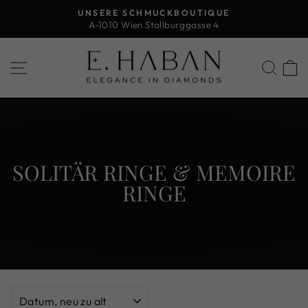
Direkt
UNSERE SCHMUCKBOUTIQUE
zum
A-1010 Wien Stallburggasse 4
Pause
Inhalt
Diashow
SEITENNAVIGATION
SUC
SOLITÄR RINGE & MEMOIRE
RINGE
SORTIEREN