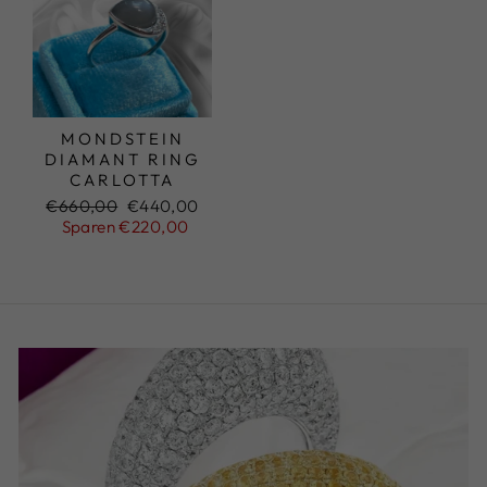
MONDSTEIN
DIAMANT RING
CARLOTTA
Normaler
€660,00
Sonderpreis
€440,00
Preis
Sparen €220,00