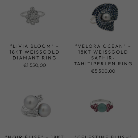
“LIVIA BLOOM” –
“VELORA OCEAN” –
18KT WEISSGOLD D
18KT WEISSGOLD S
IAMANT RING
APHIR-T
AHITIPERLEN RING
€1.550,00
€5.500,00
“NOIR ÉLISE” – 18KT
“CELESTINE BLUSH”