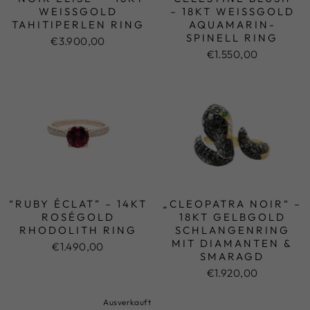
WEISSGOLD T
– 18KT WEISSGOLD A
AHITIPERLEN RING
QUAMARIN-S
PINELL RING
€3.900,00
€1.550,00
“RUBY ÉCLAT” – 14KT
„CLEOPATRA NOIR“ –
ROSÉGOLD
18KT GELBGOLD
RHODOLITH RING
SCHLANGENRING
MIT DIAMANTEN &
€1.490,00
SMARAGD
€1.920,00
Ausverkauft