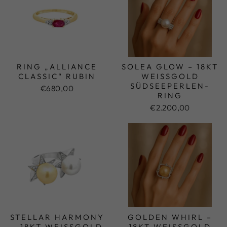
RING „ALLIANCE
SOLEA GLOW – 18KT
CLASSIC“ RUBIN
WEISSGOLD S
ÜDSEEPERLEN-R
€680,00
ING
€2.200,00
STELLAR HARMONY
GOLDEN WHIRL –
– 18KT WEISSGOLD S
18KT WEISSGOLD S