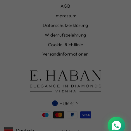
AGB
Impressum
Datenschutzerklärung
Widerrufsbelehrung
Cookie-Richtlinie
Versandinformationen
WÄHRUNG
EUR €
Deutsch
© 2026 Ernst Haban Juwelen