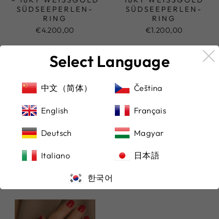
ÜDSEEPERLEN-R
ÜDSEEPERLEN-R
ING
ING
€4.200,00
€1.200,00
Select Language
中文（简体）
Čeština
English
Français
Deutsch
Magyar
GOLDEN AURA –
AURORA VERDE –
18KT WEISSGOLD S
18KT WEISSGOLD R
ÜDSEEPERLEN-D
ING, T
Italiano
日本語
IAMANTRING
AHITIPERLE,TURMAL
INEN BRILLANTEN
€2.200,00
한국어
€4.200,00