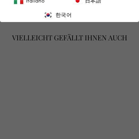
Italiano
日本語
한국어
VIELLEICHT GEFÄLLT IHNEN AUCH
PERLENOHRSCH
MUCK NR 66 –
18KT
WEISSGOLD O
HRGEHÄNGE M
IT S
ÜDSEEPERLEN U
ND B