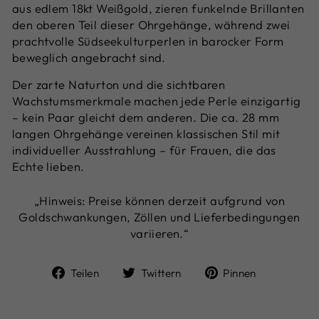
aus edlem 18kt Weißgold, zieren funkelnde Brillanten
den oberen Teil dieser Ohrgehänge, während zwei
prachtvolle Südseekulturperlen in barocker Form
beweglich angebracht sind.
Der zarte Naturton und die sichtbaren
Wachstumsmerkmale machen jede Perle einzigartig
– kein Paar gleicht dem anderen. Die ca. 28 mm
langen Ohrgehänge vereinen klassischen Stil mit
individueller Ausstrahlung – für Frauen, die das
Echte lieben.
„Hinweis: Preise können derzeit aufgrund von
Goldschwankungen, Zöllen und Lieferbedingungen
variieren.“
Auf
Auf
Auf
Teilen
Twittern
Pinnen
Facebook
Twitter
Pinterest
teilen
twittern
pinnen