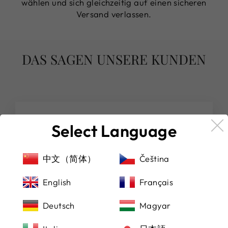
wählen und sich gleichzeitig auf einen sicheren
Versand verlassen.
DAS SAGEN UNSERE KUNDEN
★★★★★
Select Language
(Übersetzt von Google) Von hier aus eine
schöne Uhr gekauft, sehr zu empfehlen!
中文（简体）
Čeština
(Original)Purchased a beautiful watch from
here, highly recommended!
English
Français
Michael Manocchio
Deutsch
Magyar