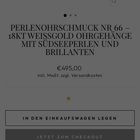
SCHLIESS
ESC)
PERLENOHRSCHMUCK NR 66 –
18KT WEISSGOLD OHRGEHÄNGE M
IT SÜDSEEPERLEN UND B
RILLANTEN
Normaler
€495,00
Preis
inkl. MwSt. zzgl.
Versandkosten
IN DEN EINKAUFSWAGEN LEGEN
JETZT ZUM CHECKOUT