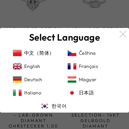
HABAN’S SELECTION
HABAN’S SELECTION
Select Language
– LAB-GROWN
– LAB-GROWN
DIAMANT RING 3,19
DIAMANT RING 1,52
CT HERZSCHLIFF
CT EMERALD-CUT
€4.400,00
€2.800,00
中文（简体）
Čeština
English
Français
Deutsch
Magyar
Italiano
日本語
한국어
HABAN’S SELECTION
HABAN’S
– LAB-GROWN
SELECTION– 14KT
DIAMANT
GELBGOLD
OHRSTECKER 1,00
DIAMANT