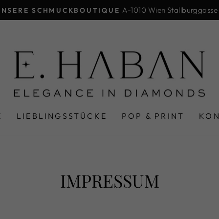
A-1010 Wien Stallburggasse
UNSERE SCHMUCKBOUTIQUE
Pause
Diashow
E
LIEBLINGSSTÜCKE
POP & PRINT
KO
IMPRESSUM