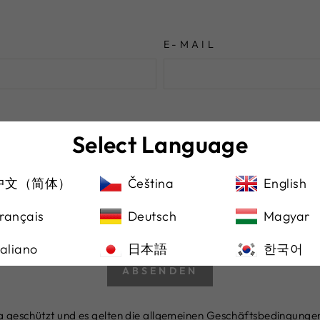
E-MAIL
Select Language
中文（简体）
Čeština
English
rançais
Deutsch
Magyar
taliano
日本語
한국어
ABSENDEN
 geschützt und es gelten die
allgemeinen Geschäftsbedingunge