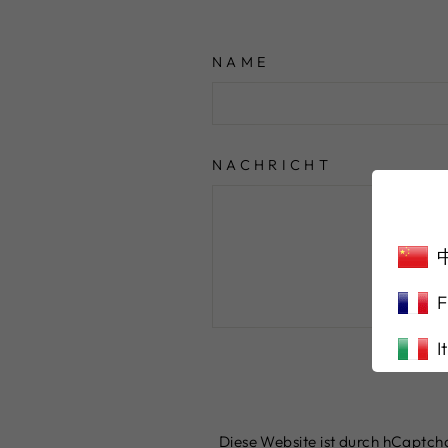
NAME
NACHRICHT
F
I
Diese Website ist durch hCaptcha