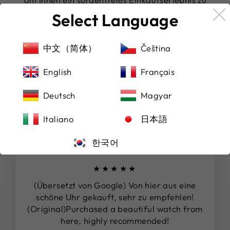
garantieren, akzeptieren wir nicht nur Paypal,
Select Language
sondern auch alle renommierten Kreditkarten. So
können Sie die für Sie bequemste Zahlungsmethode
wählen und sich gleichzeitig auf einen sicheren
中文（简体）
Čeština
Versand verlassen.
English
Français
Deutsch
Magyar
DAS SAGEN UNSERE KUNDEN
Italiano
日本語
한국어
★★★★★
(Übersetzt von Google) Von hier aus eine
schöne Uhr gekauft, sehr zu empfehlen!
(Original)Purchased a beautiful watch from
here, highly recommended!