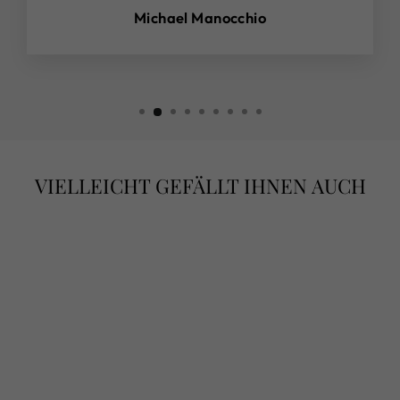
Michael Manocchio
VIELLEICHT GEFÄLLT IHNEN AUCH
HABAN’S
SELECTION -
LAB GROWN
DIAMANT RING