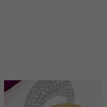
HABAN’S
SELECTION –
LAB-GROWN
DIAMANT RING
1,52 CT
EMERALD-CUT
€2.800,00