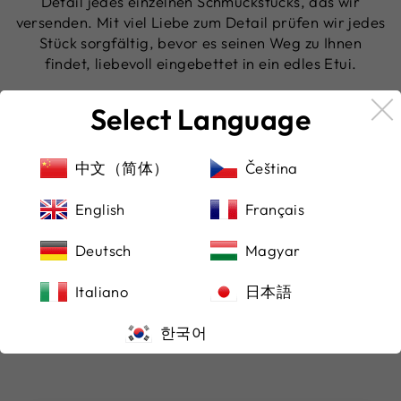
Detail jedes einzelnen Schmuckstücks, das wir
versenden. Mit viel Liebe zum Detail prüfen wir jedes
Stück sorgfältig, bevor es seinen Weg zu Ihnen
findet, liebevoll eingebettet in ein edles Etui.
Ihre Sicherheit steht bei uns an erster Stelle – beim
Select Language
Bezahlen und Versenden
Um Ihnen ein sorgenfreies Einkaufserlebnis zu
中文（简体）
Čeština
garantieren, akzeptieren wir nicht nur Paypal,
sondern auch alle renommierten Kreditkarten. So
English
Français
können Sie die für Sie bequemste Zahlungsmethode
wählen und sich gleichzeitig auf einen sicheren
Deutsch
Magyar
Versand verlassen.
Italiano
日本語
DAS SAGEN UNSERE KUNDEN
한국어