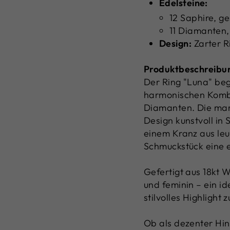
Edelsteine:
12 Saphire, g
11 Diamanten,
Design:
Zarter R
Produktbeschreibu
Der Ring "Luna" beg
harmonischen Kombi
Diamanten. Die marq
Design kunstvoll in
einem Kranz aus le
Schmuckstück eine ed
Gefertigt aus 18kt 
und feminin – ein i
stilvolles Highlight
Ob als dezenter Hi