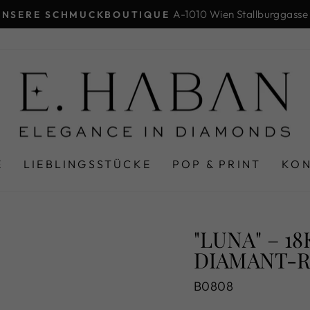
A-1010 Wien Stallburggasse
UNSERE SCHMUCKBOUTIQUE
Pause
Diashow
E
LIEBLINGSSTÜCKE
POP & PRINT
KO
"LUNA" – 1
IAMANT-R
B0808