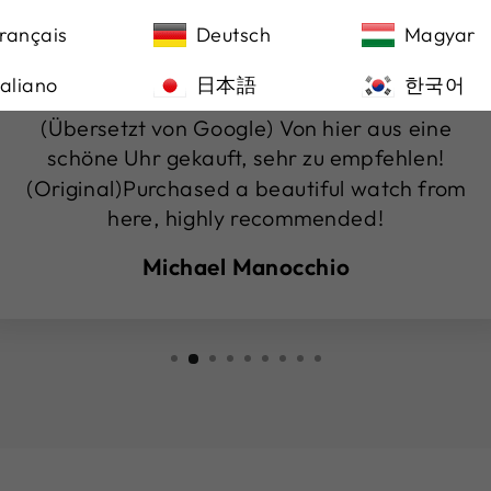
rançais
Deutsch
Magyar
★★★★★
taliano
日本語
한국어
(Übersetzt von Google) Von hier aus eine
schöne Uhr gekauft, sehr zu empfehlen!
(Original)Purchased a beautiful watch from
here, highly recommended!
Michael Manocchio