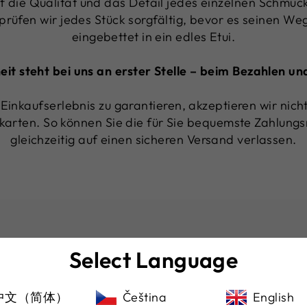
f die Qualität und das Detail jedes einzelnen Schmuck
 prüfen wir jedes Stück sorgfältig, bevor es seinen Weg 
eingebettet in ein edles Etui.
heit steht bei uns an erster Stelle – beim Bezahlen u
Einkaufserlebnis zu garantieren, akzeptieren wir nic
karten. So können Sie die für Sie bequemste Zahlun
gleichzeitig auf einen sicheren Versand verlassen.
Select Language
DAS SAGEN UNSERE KUNDEN
中文（简体）
Čeština
English