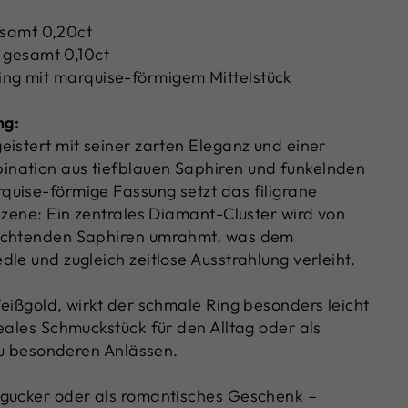
esamt 0,20ct
 gesamt 0,10ct
ing mit marquise-förmigem Mittelstück
ng:
eistert mit seiner zarten Eleganz und einer
nation aus tiefblauen Saphiren und funkelnden
uise-förmige Fassung setzt das filigrane
 Szene: Ein zentrales Diamant-Cluster wird von
uchtenden Saphiren umrahmt, was dem
le und zugleich zeitlose Ausstrahlung verleiht.
Weißgold, wirkt der schmale Ring besonders leicht
deales Schmuckstück für den Alltag oder als
 zu besonderen Anlässen.
ngucker oder als romantisches Geschenk –