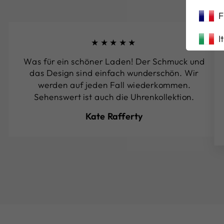
F
I
★★★★★
Was für ein schöner Laden! Der Schmuck und
das Design sind einfach wunderschön. Wir
werden auf jeden Fall wiederkommen.
Sehenswert ist auch die Uhrenkollektion.
Kate Rafferty