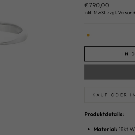
Normaler
€790,00
Preis
inkl. MwSt. zzgl.
Versand
IN 
KAUF ODER I
Produktdetails:
Material:
18kt W