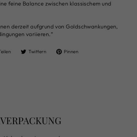
ine feine Balance zwischen klassischem und
önnen derzeit aufgrund von Goldschwankungen,
dingungen variieren.“
Auf
Auf
Auf
Teilen
Twittern
Pinnen
Facebook
Twitter
Pinterest
teilen
twittern
pinnen
NKVERPACKUNG