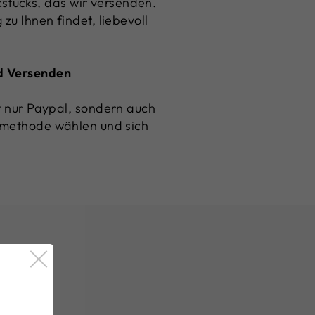
stücks, das wir versenden.
zu Ihnen findet, liebevoll
nd Versenden
ht nur Paypal, sondern auch
gsmethode wählen und sich