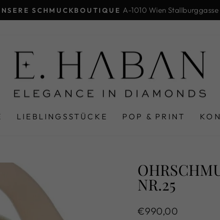
A-1010 Wien Stallburggasse
UNSERE SCHMUCKBOUTIQUE
Pause
Diashow
E
LIEBLINGSSTÜCKE
POP & PRINT
KO
OHRSCHMUC
R.25
Normaler
€990,00