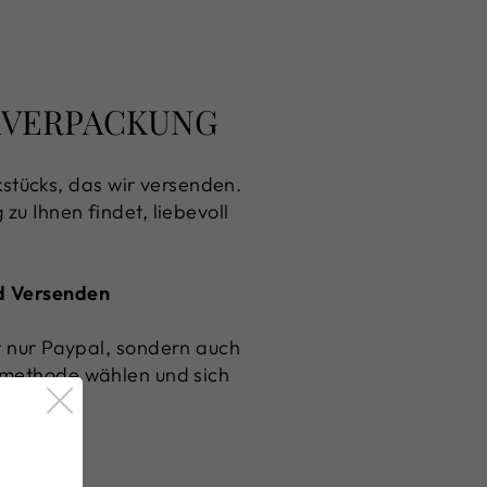
NKVERPACKUNG
stücks, das wir versenden.
zu Ihnen findet, liebevoll
nd Versenden
ht nur Paypal, sondern auch
gsmethode wählen und sich