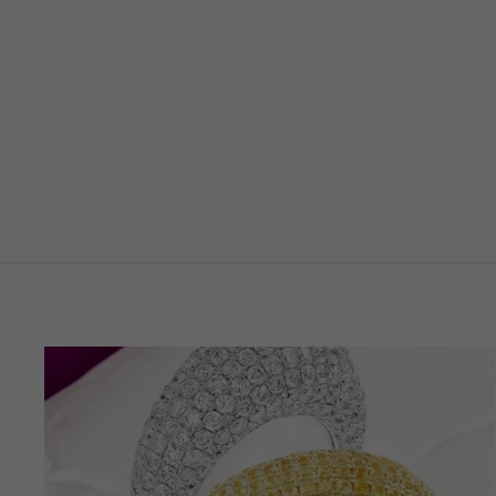
OHRSCHMUCK
SÜSSWASSERPERLEN NR.25
€990,00