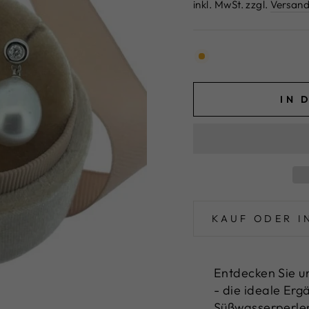
Preis
inkl. MwSt. zzgl.
Versand
IN 
KAUF ODER I
Entdecken Sie u
- die ideale Erg
Süßwasserperlen 