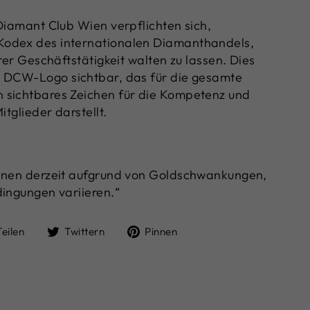
 Diamant Club Wien verpflichten sich,
odex des internationalen Diamanthandels,
hrer Geschäftstätigkeit walten zu lassen. Dies
s DCW-Logo sichtbar, das für die gesamte
 sichtbares Zeichen für die Kompetenz und
itglieder darstellt.
önnen derzeit aufgrund von Goldschwankungen,
dingungen variieren.“
Auf
Auf
Auf
Teilen
Twittern
Pinnen
Facebook
Twitter
Pinterest
teilen
twittern
pinnen