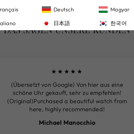
rançais
Deutsch
Magyar
taliano
日本語
한국어
DAS SAGEN UNSERE KUNDEN
★★★★★
(Übersetzt von Google) Von hier aus eine
schöne Uhr gekauft, sehr zu empfehlen!
(Original)Purchased a beautiful watch from
here, highly recommended!
Michael Manocchio