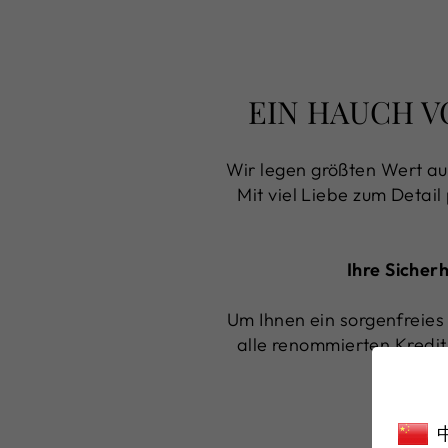
EIN HAUCH V
Wir legen größten Wert au
Mit viel Liebe zum Detail
Ihre Sicher
Um Ihnen ein sorgenfreies 
alle renommierten Kredit