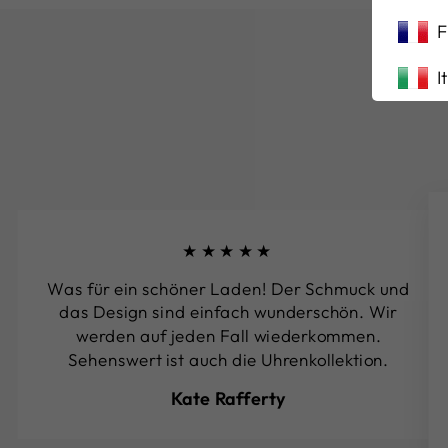
F
I
★★★★★
Was für ein schöner Laden! Der Schmuck und
das Design sind einfach wunderschön. Wir
werden auf jeden Fall wiederkommen.
Sehenswert ist auch die Uhrenkollektion.
Kate Rafferty