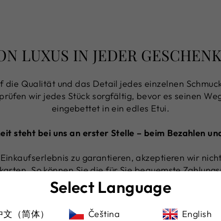
ON LUXUS IN JEDER GESCHE
f die Qualität und das Detail jedes einzelnen Schmuck
 prüfen wir jedes Stück sorgfältig, bevor es seinen Weg 
eingebettet in ein edles Etui.
heit steht bei uns an erster Stelle – beim Bezahlen u
Einkaufserlebnis zu garantieren, akzeptieren wir nic
karten. So können Sie die für Sie bequemste Zahlun
gleichzeitig auf einen sicheren Versand verlassen.
Select Language
中文（简体）
Čeština
English