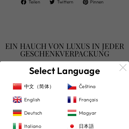
Auf
Auf
Auf
Teilen
Twittern
Pinnen
Facebook
Twitter
Pinterest
teilen
twittern
pinnen
EIN HAUCH VON LUXUS IN JEDER
GESCHENKVERPACKUNG
Select Language
Wir legen größten Wert auf die Qualität und das
Detail jedes einzelnen Schmuckstücks, das wir
versenden. Mit viel Liebe zum Detail prüfen wir jedes
中文（简体）
Čeština
Stück sorgfältig, bevor es seinen Weg zu Ihnen
findet, liebevoll eingebettet in ein edles Etui.
English
Français
Ihre Sicherheit steht bei uns an erster Stelle – beim
Deutsch
Magyar
Bezahlen und Versenden
Um Ihnen ein sorgenfreies Einkaufserlebnis zu
Italiano
日本語