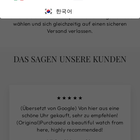
garantieren, akzeptieren wir nicht nur Paypal,
sondern auch alle renommierten Kreditkarten. So
한국어
können Sie die für Sie bequemste Zahlungsmethode
wählen und sich gleichzeitig auf einen sicheren
Versand verlassen.
DAS SAGEN UNSERE KUNDEN
★★★★★
(Übersetzt von Google) Von hier aus eine
schöne Uhr gekauft, sehr zu empfehlen!
(Original)Purchased a beautiful watch from
here, highly recommended!