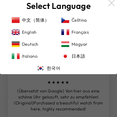
garantieren, akzeptieren wir nicht nur Paypal,
Select Language
sondern auch alle renommierten Kreditkarten. So
können Sie die für Sie bequemste Zahlungsmethode
中文（简体）
Čeština
wählen und sich gleichzeitig auf einen sicheren
Versand verlassen.
English
Français
Deutsch
Magyar
DAS SAGEN UNSERE KUNDEN
Italiano
日本語
한국어
★★★★★
(Übersetzt von Google) Von hier aus eine
schöne Uhr gekauft, sehr zu empfehlen!
(Original)Purchased a beautiful watch from
here, highly recommended!