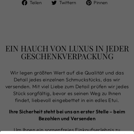
Auf
Auf
Auf
Teilen
Twittern
Pinnen
Facebook
Twitter
Pinterest
teilen
twittern
pinnen
EIN HAUCH VON LUXUS IN JEDER
GESCHENKVERPACKUNG
Wir legen größten Wert auf die Qualität und das
Detail jedes einzelnen Schmuckstücks, das wir
versenden. Mit viel Liebe zum Detail prüfen wir jedes
Stück sorgfältig, bevor es seinen Weg zu Ihnen
findet, liebevoll eingebettet in ein edles Etui.
Ihre Sicherheit steht bei uns an erster Stelle – beim
Bezahlen und Versenden
Um Ihnen ein sorgenfreies Einkaufserlebnis zu