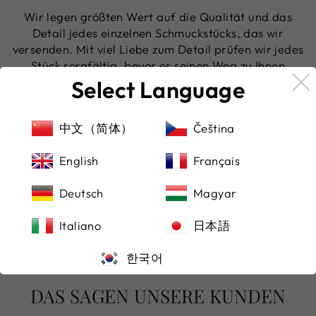
Wir legen größten Wert auf die Qualität und das
Detail jedes einzelnen Schmuckstücks, das wir
versenden. Mit viel Liebe zum Detail prüfen wir jedes
Stück sorgfältig, bevor es seinen Weg zu Ihnen
findet, liebevoll eingebettet in ein edles Etui.
Select Language
Ihre Sicherheit steht bei uns an erster Stelle – beim
Bezahlen und Versenden
中文（简体）
Čeština
Um Ihnen ein sorgenfreies Einkaufserlebnis zu
English
Français
garantieren, akzeptieren wir nicht nur Paypal,
sondern auch alle renommierten Kreditkarten. So
Deutsch
Magyar
können Sie die für Sie bequemste Zahlungsmethode
wählen und sich gleichzeitig auf einen sicheren
Italiano
日本語
Versand verlassen.
한국어
DAS SAGEN UNSERE KUNDEN