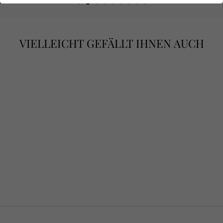
VIELLEICHT GEFÄLLT IHNEN AUCH
TAHITI &
SÜDSEE –
BAROCKPERLEN
-ARMBAND
€190,00