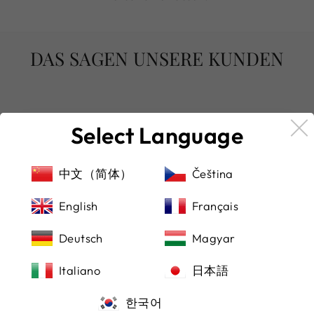
DAS SAGEN UNSERE KUNDEN
Select Language
★★★★★
(Übersetzt von Google) Von hier aus eine
中文（简体）
Čeština
schöne Uhr gekauft, sehr zu empfehlen!
(Original)Purchased a beautiful watch from
English
Français
here, highly recommended!
Deutsch
Magyar
Michael Manocchio
Italiano
日本語
한국어