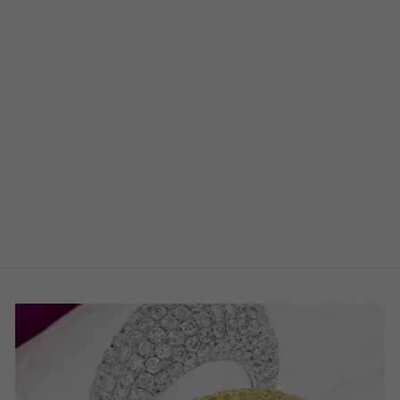
PERLE DI
PASSIONE –
PERLEN DER
LEIDENSCHAFT
€1.160,00