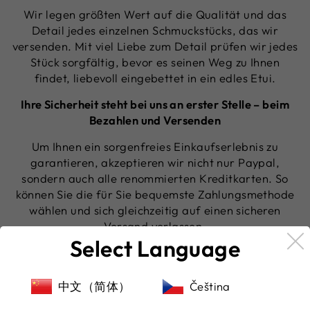
Wir legen größten Wert auf die Qualität und das
Detail jedes einzelnen Schmuckstücks, das wir
versenden. Mit viel Liebe zum Detail prüfen wir jedes
Stück sorgfältig, bevor es seinen Weg zu Ihnen
findet, liebevoll eingebettet in ein edles Etui.
Ihre Sicherheit steht bei uns an erster Stelle – beim
Bezahlen und Versenden
Um Ihnen ein sorgenfreies Einkaufserlebnis zu
garantieren, akzeptieren wir nicht nur Paypal,
sondern auch alle renommierten Kreditkarten. So
können Sie die für Sie bequemste Zahlungsmethode
wählen und sich gleichzeitig auf einen sicheren
Versand verlassen.
Select Language
DAS SAGEN UNSERE KUNDEN
中文（简体）
Čeština