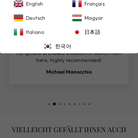
English
Français
Deutsch
Magyar
★★★★★
Italiano
日本語
(Übersetzt von Google) Von hier aus eine
schöne Uhr gekauft, sehr zu empfehlen!
한국어
(Original)Purchased a beautiful watch from
here, highly recommended!
Michael Manocchio
VIELLEICHT GEFÄLLT IHNEN AUCH