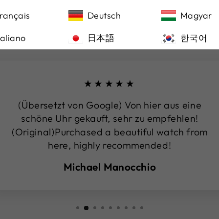
DAS SAGEN UNSERE KUNDEN
rançais
Deutsch
Magyar
taliano
日本語
한국어
★★★★★
(Übersetzt von Google) Von hier aus eine
schöne Uhr gekauft, sehr zu empfehlen!
(Original)Purchased a beautiful watch from
here, highly recommended!
Michael Manocchio