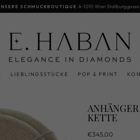
A-1010 Wien Stallburggasse
UNSERE SCHMUCKBOUTIQUE
Pause
Diashow
E
LIEBLINGSSTÜCKE
POP & PRINT
KO
ANHÄNGER 
KETTE
Normaler
€345,00