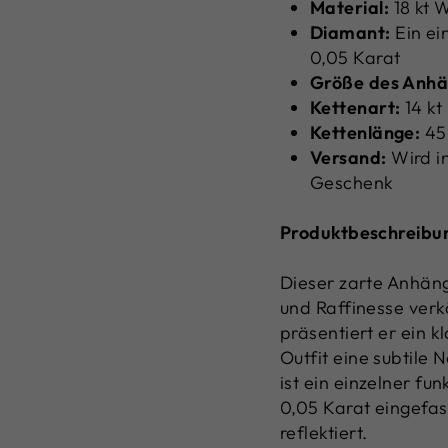
Material:
18 kt 
Diamant:
Ein ei
0,05 Karat
Größe des Anhä
Kettenart:
14 kt
Kettenlänge:
45
Versand:
Wird in
Geschenk
Produktbeschreibu
Dieser zarte Anhäng
und Raffinesse verk
präsentiert er ein 
Outfit eine subtile 
ist ein einzelner f
0,05 Karat eingefas
reflektiert.