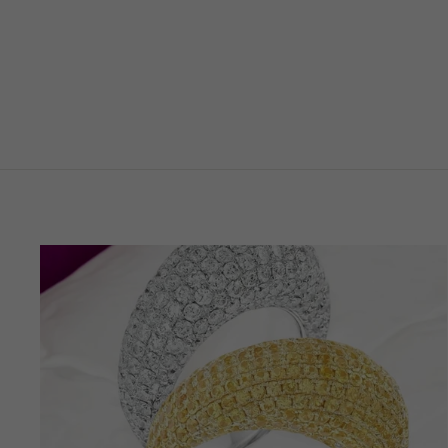
ANHÄNGER DIAMANT KREUZ
MIT KETTE
€345,00