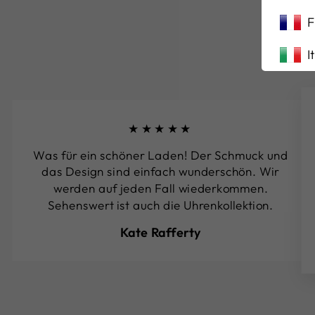
F
I
★★★★★
Was für ein schöner Laden! Der Schmuck und
das Design sind einfach wunderschön. Wir
werden auf jeden Fall wiederkommen.
Sehenswert ist auch die Uhrenkollektion.
Kate Rafferty