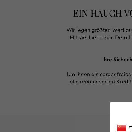
EIN HAUCH V
Wir legen größten Wert au
Mit viel Liebe zum Detail
Ihre Sicher
Um Ihnen ein sorgenfreies 
alle renommierten Kredit