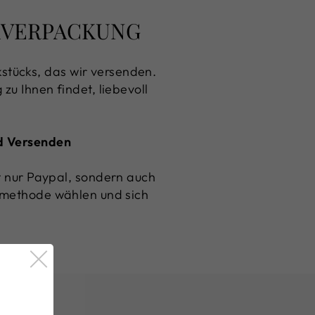
NKVERPACKUNG
stücks, das wir versenden.
zu Ihnen findet, liebevoll
nd Versenden
ht nur Paypal, sondern auch
gsmethode wählen und sich