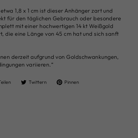
etwa 1,8 x 1 cm ist dieser Anhänger zart und
fekt für den täglichen Gebrauch oder besondere
mplett mit einer hochwertigen 14 kt Weißgold
t, die eine Länge von 45 cm hat und sich sanft
önnen derzeit aufgrund von Goldschwankungen,
dingungen variieren.“
Auf
Auf
Auf
Teilen
Twittern
Pinnen
Facebook
Twitter
Pinterest
teilen
twittern
pinnen