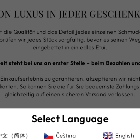
ON LUXUS IN JEDER GESCHE
f die Qualität und das Detail jedes einzelnen Schmuck
 prüfen wir jedes Stück sorgfältig, bevor es seinen Weg 
eingebettet in ein edles Etui.
heit steht bei uns an erster Stelle – beim Bezahlen u
Einkaufserlebnis zu garantieren, akzeptieren wir nic
karten. So können Sie die für Sie bequemste Zahlun
gleichzeitig auf einen sicheren Versand verlassen.
Select Language
中文（简体）
Čeština
English