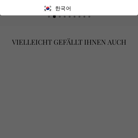
한국어
VIELLEICHT GEFÄLLT IHNEN AUCH
„CORALLO
BIRD“ – 18KT
WEISSGOLD B
ROSCHE PERLE K
ORALLE B
RILLANTEN
€1.900,00