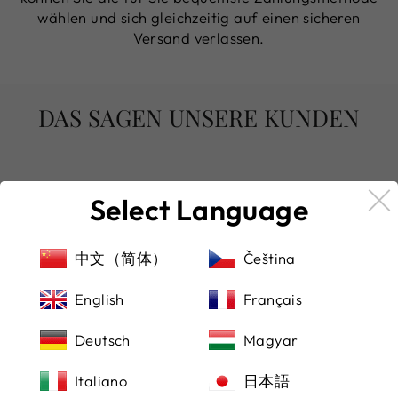
wählen und sich gleichzeitig auf einen sicheren
Versand verlassen.
DAS SAGEN UNSERE KUNDEN
Select Language
★★★★★
(Übersetzt von Google) Von hier aus eine
中文（简体）
Čeština
schöne Uhr gekauft, sehr zu empfehlen!
(Original)Purchased a beautiful watch from
English
Français
here, highly recommended!
Deutsch
Magyar
Michael Manocchio
Italiano
日本語