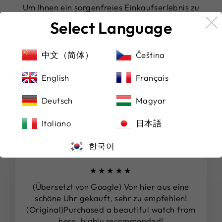
Um Ihnen ein sorgenfreies Einkaufserlebnis zu
garantieren, akzeptieren wir nicht nur Paypal,
Select Language
sondern auch alle renommierten Kreditkarten. So
können Sie die für Sie bequemste Zahlungsmethode
wählen und sich gleichzeitig auf einen sicheren
中文（简体）
Čeština
Versand verlassen.
English
Français
Deutsch
Magyar
DAS SAGEN UNSERE KUNDEN
Italiano
日本語
한국어
★★★★★
(Übersetzt von Google) Von hier aus eine
schöne Uhr gekauft, sehr zu empfehlen!
(Original)Purchased a beautiful watch from
here, highly recommended!