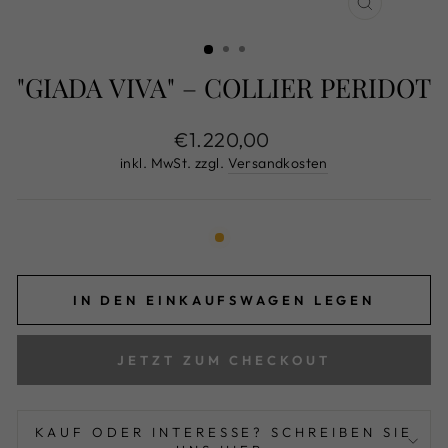
SCHLIESS
ESC)
"GIADA VIVA" – COLLIER PERIDOT
Normaler
€1.220,00
Preis
inkl. MwSt. zzgl.
Versandkosten
IN DEN EINKAUFSWAGEN LEGEN
JETZT ZUM CHECKOUT
KAUF ODER INTERESSE? SCHREIBEN SIE