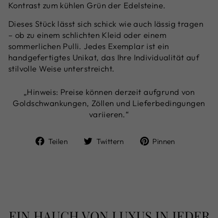
Kontrast zum kühlen Grün der Edelsteine.
Dieses Stück lässt sich schick wie auch lässig tragen
– ob zu einem schlichten Kleid oder einem
sommerlichen Pulli. Jedes Exemplar ist ein
handgefertigtes Unikat, das Ihre Individualität auf
stilvolle Weise unterstreicht.
„Hinweis: Preise können derzeit aufgrund von
Goldschwankungen, Zöllen und Lieferbedingungen
variieren.“
Auf
Auf
Auf
Teilen
Twittern
Pinnen
Facebook
Twitter
Pinterest
teilen
twittern
pinnen
EIN HAUCH VON LUXUS IN JEDER