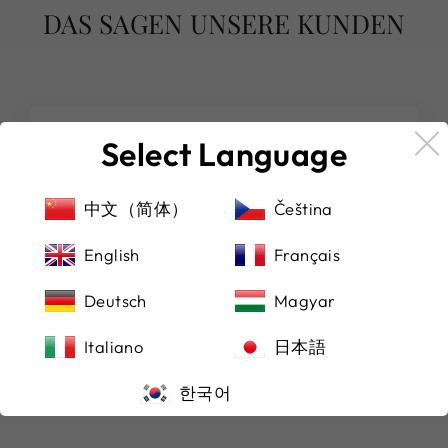
DAS SAGEN UNSERE KUNDEN
Select Language
★★★★★
(Übersetzt von Google) Von hier aus eine
schöne Uhr gekauft, sehr zu empfehlen!
中文（简体）
Čeština
(Original)Purchased a beautiful watch from
here, highly recommended!
English
Français
Michael Manocchio
Deutsch
Magyar
Italiano
日本語
한국어