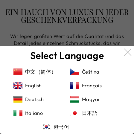
EIN HAUCH VON LUXUS IN JEDER
GESCHENKVERPACKUNG
Wir legen größten Wert auf die Qualität und das
Detail jedes einzelnen Schmuckstücks, das wir
versenden. Mit viel Liebe zum Detail prüfen wir jedes
Select Language
Stück sorgfältig, bevor es seinen Weg zu Ihnen
findet, liebevoll eingebettet in ein edles Etui.
中文（简体）
Čeština
Ihre Sicherheit steht bei uns an erster Stelle – beim
Bezahlen und Versenden
English
Français
Um Ihnen ein sorgenfreies Einkaufserlebnis zu
Deutsch
Magyar
garantieren, akzeptieren wir nicht nur Paypal,
sondern auch alle renommierten Kreditkarten. So
Italiano
日本語
können Sie die für Sie bequemste Zahlungsmethode
wählen und sich gleichzeitig auf einen sicheren
한국어
Versand verlassen.