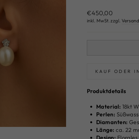
Normaler
€450,00
Preis
inkl. MwSt. zzgl.
Versand
KAUF ODER I
Produktdetails
Material:
18kt W
Perlen:
Süßwasse
Diamanten:
Ges
Länge:
ca. 22 
Design:
Florales