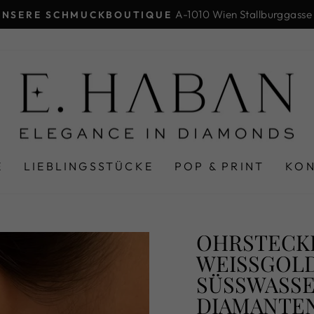
A-1010 Wien Stallburggasse
UNSERE SCHMUCKBOUTIQUE
Pause
Diashow
E
LIEBLINGSSTÜCKE
POP & PRINT
KO
OHRSTECKE
WEISSGOLD 
ÜSSWASSER
AMANTEN