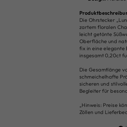
Produktbeschreibu
Die Ohrstecker „Lun
zartem floralen Cha
leicht getönte Süßwa
Oberfläche und natü
fix in eine elegante
insgesamt 0,20ct fu
Die Gesamtlänge vo
schmeichelhafte Prä
sicheren und stilvol
Begleiter für besond
„Hinweis: Preise k
Zöllen und Lieferbe