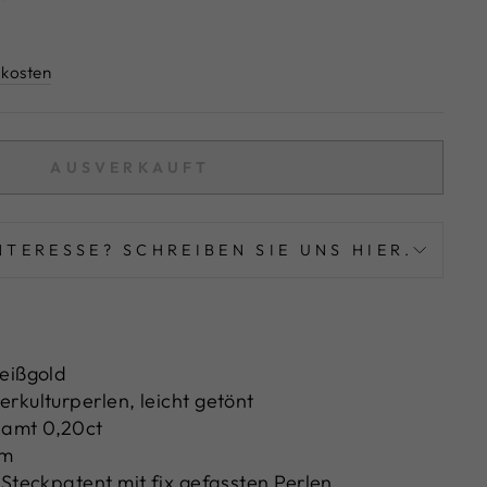
kosten
AUSVERKAUFT
NTERESSE? SCHREIBEN SIE UNS HIER.
eißgold
rkulturperlen, leicht getönt
amt 0,20ct
mm
 Steckpatent mit fix gefassten Perlen