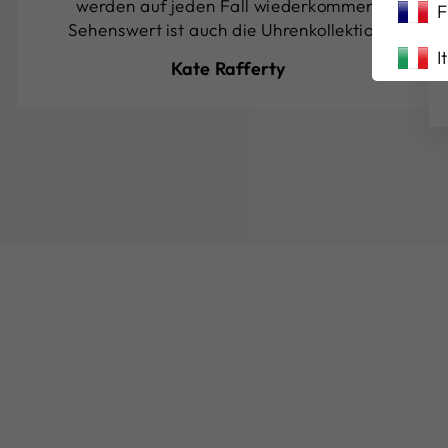
werden auf jeden Fall wiederkommen.
F
Sehenswert ist auch die Uhrenkollektion.
I
Kate Rafferty
Ausverkauft