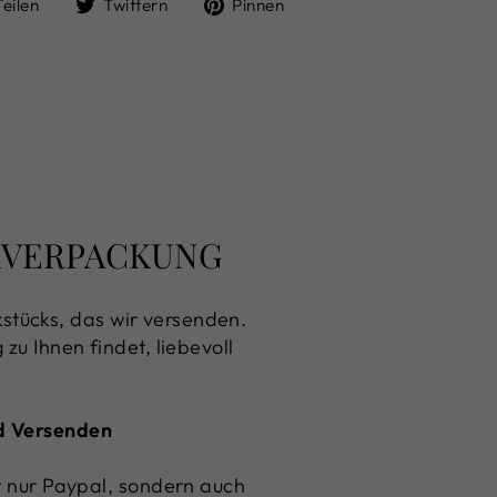
Auf
Auf
Auf
Teilen
Twittern
Pinnen
Facebook
Twitter
Pinterest
teilen
twittern
pinnen
NKVERPACKUNG
stücks, das wir versenden.
zu Ihnen findet, liebevoll
nd Versenden
ht nur Paypal, sondern auch