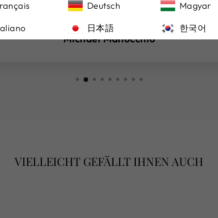
(Original)Purchased a beautiful watch from
rançais
Deutsch
Magyar
here, highly recommended!
taliano
日本語
한국어
Michael Manocchio
VIELLEICHT GEFÄLLT IHNEN AUCH