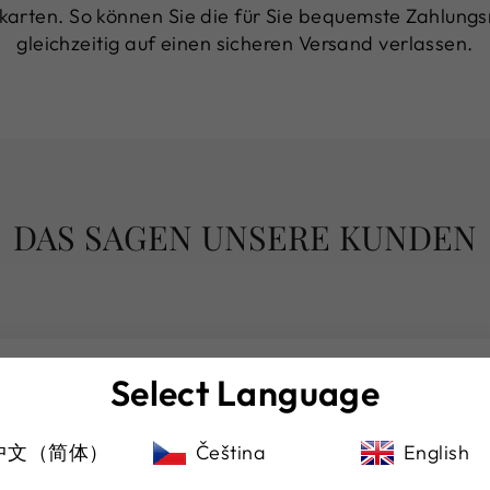
karten. So können Sie die für Sie bequemste Zahlun
gleichzeitig auf einen sicheren Versand verlassen.
DAS SAGEN UNSERE KUNDEN
Select Language
★★★★★
(Übersetzt von Google) Von hier aus eine
中文（简体）
Čeština
English
schöne Uhr gekauft, sehr zu empfehlen!