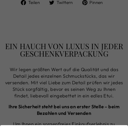
Auf
Auf
Auf
Teilen
Twittern
Pinnen
Facebook
Twitter
Pinterest
teilen
twittern
pinnen
EIN HAUCH VON LUXUS IN JEDER
GESCHENKVERPACKUNG
Wir legen größten Wert auf die Qualität und das
Detail jedes einzelnen Schmuckstücks, das wir
versenden. Mit viel Liebe zum Detail prüfen wir jedes
Stück sorgfältig, bevor es seinen Weg zu Ihnen
findet, liebevoll eingebettet in ein edles Etui.
Ihre Sicherheit steht bei uns an erster Stelle – beim
Bezahlen und Versenden
Um Ihnen ein sorgenfreies Einkaufserlebnis zu