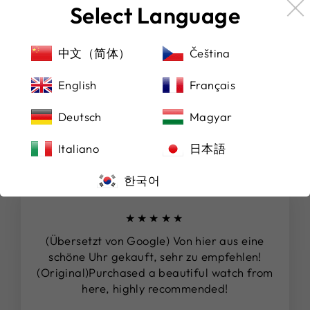
garantieren, akzeptieren wir nicht nur Paypal,
Select Language
sondern auch alle renommierten Kreditkarten. So
können Sie die für Sie bequemste Zahlungsmethode
中文（简体）
Čeština
wählen und sich gleichzeitig auf einen sicheren
Versand verlassen.
English
Français
Deutsch
Magyar
DAS SAGEN UNSERE KUNDEN
Italiano
日本語
한국어
★★★★★
(Übersetzt von Google) Von hier aus eine
schöne Uhr gekauft, sehr zu empfehlen!
(Original)Purchased a beautiful watch from
here, highly recommended!