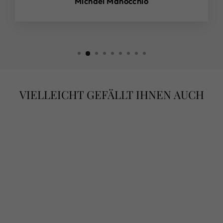
Michael Manocchio
VIELLEICHT GEFÄLLT IHNEN AUCH
HABAN’S
SELECTION–
14KT GELBGOLD
DIAMANT
OHRSTECKER