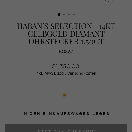
SCHLIESS
ESC)
HABAN’S SELECTION– 14KT
GELBGOLD DIAMANT
OHRSTECKER 1,50CT
B0867
Normaler
€1.350,00
Preis
inkl. MwSt. zzgl.
Versandkosten
IN DEN EINKAUFSWAGEN LEGEN
JETZT ZUM CHECKOUT