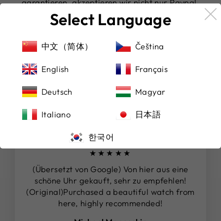
garantieren, akzeptieren wir nicht nur Paypal,
sondern auch alle renommierten Kreditkarten. So
Select Language
können Sie die für Sie bequemste Zahlungsmethode
wählen und sich gleichzeitig auf einen sicheren
中文（简体）
Čeština
Versand verlassen.
English
Français
DAS SAGEN UNSERE KUNDEN
Deutsch
Magyar
Italiano
日本語
한국어
★★★★★
(Übersetzt von Google) Von hier aus eine
schöne Uhr gekauft, sehr zu empfehlen!
(Original)Purchased a beautiful watch from
here, highly recommended!