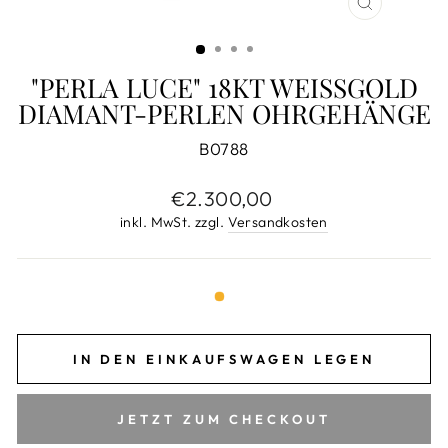
SCHLIESS
ESC)
"PERLA LUCE" 18KT WEISSGOLD D
IAMANT-PERLEN OHRGEHÄNGE
B0788
Normaler
€2.300,00
Preis
inkl. MwSt. zzgl.
Versandkosten
IN DEN EINKAUFSWAGEN LEGEN
JETZT ZUM CHECKOUT