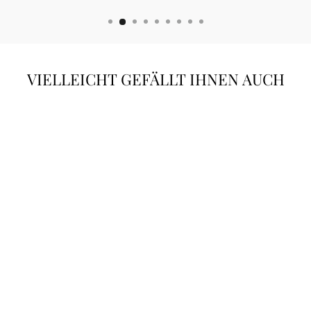
VIELLEICHT GEFÄLLT IHNEN AUCH
"PERLA LUCE"
18KT
WEISSGOLD D
IAMANT-P
ERLEN O
HRGEHÄNGE
€2.300,00