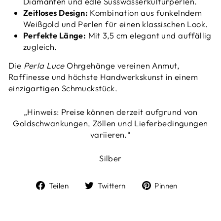
Diamanten und edle Süsswasserkulturperlen.
Zeitloses Design:
Kombination aus funkelndem
Weißgold und Perlen für einen klassischen Look.
Perfekte Länge:
Mit 3,5 cm elegant und auffällig
zugleich.
Die
Perla Luce
Ohrgehänge vereinen Anmut,
Raffinesse und höchste Handwerkskunst in einem
einzigartigen Schmuckstück.
„Hinweis: Preise können derzeit aufgrund von
Goldschwankungen, Zöllen und Lieferbedingungen
variieren.“
Silber
Auf
Auf
Auf
Teilen
Twittern
Pinnen
Facebook
Twitter
Pinterest
teilen
twittern
pinnen