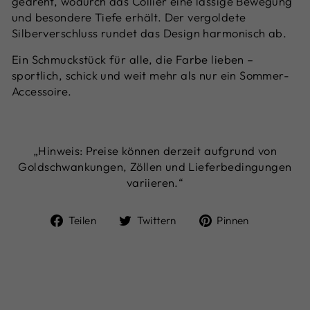
gedreht, wodurch das Collier eine lässige Bewegung
und besondere Tiefe erhält. Der vergoldete
Silberverschluss rundet das Design harmonisch ab.
Ein Schmuckstück für alle, die Farbe lieben –
sportlich, schick und weit mehr als nur ein Sommer-
Accessoire.
„Hinweis: Preise können derzeit aufgrund von
Goldschwankungen, Zöllen und Lieferbedingungen
variieren.“
Auf
Auf
Auf
Teilen
Twittern
Pinnen
Facebook
Twitter
Pinterest
teilen
twittern
pinnen