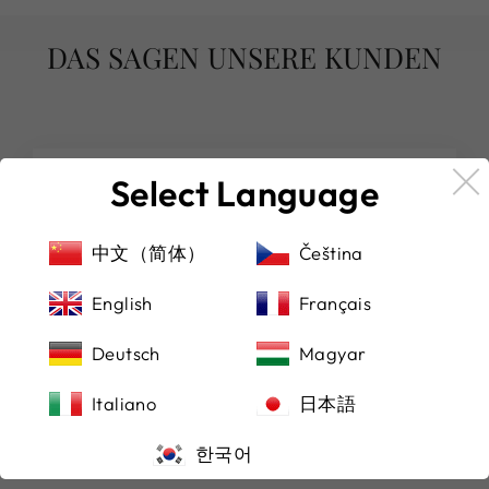
DAS SAGEN UNSERE KUNDEN
Select Language
★★★★★
(Übersetzt von Google) Von hier aus eine
中文（简体）
Čeština
schöne Uhr gekauft, sehr zu empfehlen!
(Original)Purchased a beautiful watch from
English
Français
here, highly recommended!
Michael Manocchio
Deutsch
Magyar
Italiano
日本語
한국어