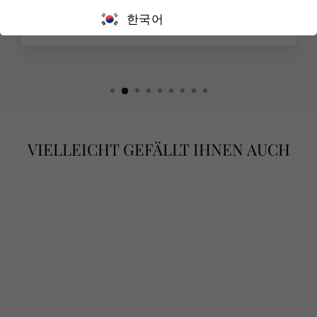
Michael Manocchio
한국어
VIELLEICHT GEFÄLLT IHNEN AUCH
RUBIN DIAMANT
OHRSCHMUCK
€880,00