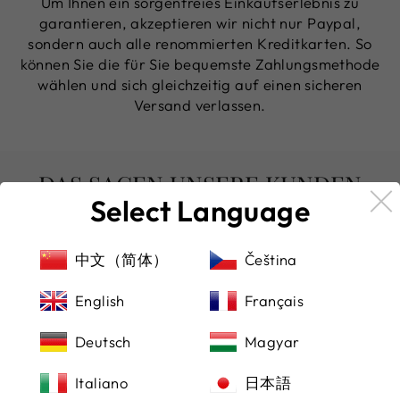
Um Ihnen ein sorgenfreies Einkaufserlebnis zu
garantieren, akzeptieren wir nicht nur Paypal,
sondern auch alle renommierten Kreditkarten. So
können Sie die für Sie bequemste Zahlungsmethode
wählen und sich gleichzeitig auf einen sicheren
Versand verlassen.
DAS SAGEN UNSERE KUNDEN
Select Language
中文（简体）
Čeština
★★★★★
English
Français
(Übersetzt von Google) Von hier aus eine
Deutsch
Magyar
schöne Uhr gekauft, sehr zu empfehlen!
(Original)Purchased a beautiful watch from
Italiano
日本語
here, highly recommended!